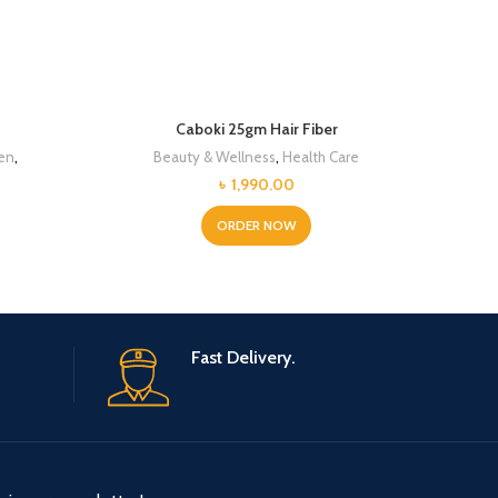
Caboki 25gm Hair Fiber
en
,
Beauty & Wellness
,
Health Care
৳
1,990.00
Current
price
ORDER NOW
is:
.
৳ 7,500.00.
Fast Delivery.