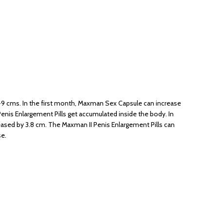
8-9 cms. In the first month, Maxman Sex Capsule can increase
enis Enlargement Pills get accumulated inside the body. In
creased by 3.8 cm. The Maxman II Penis Enlargement Pills can
se.