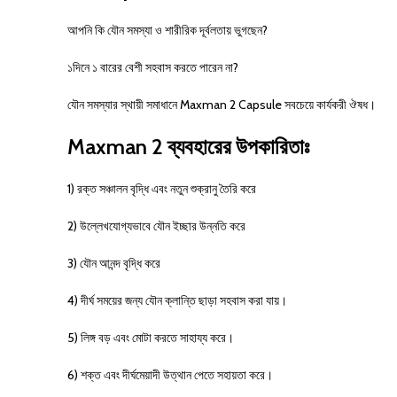
আপনি কি যৌন সমস্যা ও শারীরিক দূর্বলতায় ভুগছেন?
১দিনে ১ বারের বেশী সহবাস করতে পারেন না?
যৌন সমস্যার স্থায়ী সমাধানে Maxman 2 Capsule সবচেয়ে কার্যকরী ঔষধ।
Maxman 2 ব্যবহারের উপকারিতাঃ
1) রক্ত সঞ্চালন বৃদ্ধি এবং নতুন শুক্রানু তৈরি করে
2) উল্লেখযোগ্যভাবে যৌন ইচ্ছার উন্নতি করে
3) যৌন আনন্দ বৃদ্ধি করে
4) দীর্ঘ সময়ের জন্য যৌন ক্লান্তি ছাড়া সহবাস করা যায়।
5) লিঙ্গ বড় এবং মোটা করতে সাহায্য করে।
6) শক্ত এবং দীর্ঘমেয়াদী উত্থান পেতে সহায়তা করে।