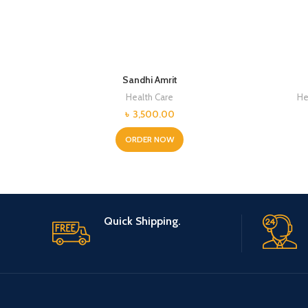
Sandhi Amrit
Health Care
He
৳
3,500.00
ORDER NOW
Quick Shipping.