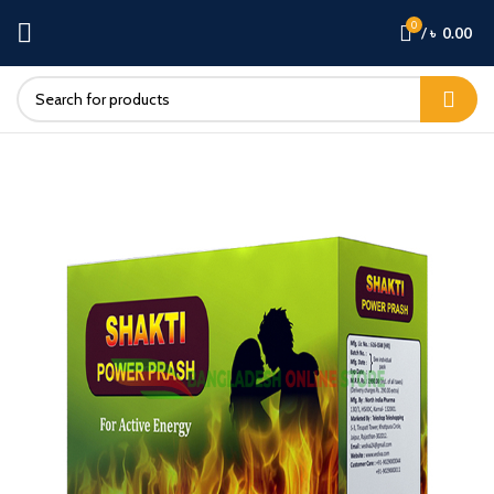
0
/
৳
0.00