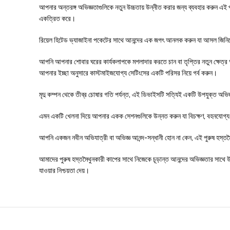
আপনার অন্তরঙ্গ অভিজ্ঞতাগুলিকে নতুন উচ্চতায় উন্নীত করার জন্য ব্যবহার করুন এই প
একত্রিত করে।
রিয়েল হিটেড ভ্যাজাইনা পকেটের সাথে আনন্দের এক জগৎ আনলক করুন যা আসল জিনিসে
আপনি আপনার শোবার ঘরের কার্যকলাপকে মশলাদার করতে চান বা তৃপ্তির নতুন ক্ষেত্র অন্
আপনার ইচ্ছা অনুসারে কাস্টমাইজযোগ্য সেটিংসের একটি পরিসর নিয়ে গর্ব করুন।
মৃদু কম্পন থেকে তীব্র চোষার গতি পর্যন্ত, এই ডিভাইসটি সত্যিই একটি উপযুক্ত অভিজ
এমন একটি খেলনা দিয়ে আপনার একক সেশনগুলিকে উন্নত করুন যা বিচক্ষণ, বহনযোগ্য এ
আপনি একজন নবীন অভিযাত্রী বা অভিজ্ঞ আনন্দ-সন্ধানী হোন না কেন, এই পুরুষ হস্তম
আমাদের পুরুষ হস্তমৈথুনকারী কাপের সাথে নিজেকে চূড়ান্ত আনন্দের অভিজ্ঞতার সাথে 
যাওয়ার নিশ্চয়তা দেয়।