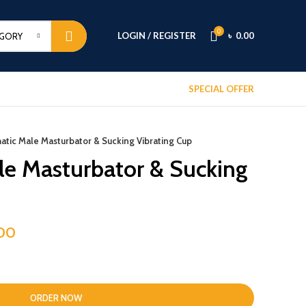
0
LOGIN / REGISTER
৳
0.00
EGORY
SPECIAL OFFER
atic Male Masturbator & Sucking Vibrating Cup
e Masturbator & Sucking
Current
00
price
is:
00.
৳ 15,500.00.
ORDER NOW