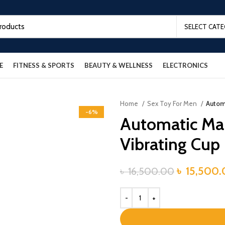
SELECT CAT
E
FITNESS & SPORTS
BEAUTY & WELLNESS
ELECTRONICS
Home
Sex Toy For Men
Autom
-6%
Automatic Mal
Vibrating Cup
Original
৳
15,500.
৳
16,500.00
price
was:
৳ 16,500.