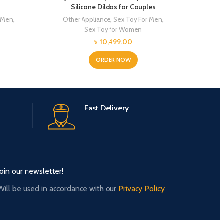
Silicone Dildos for Couples
r Men
,
Other Appliance
,
Sex Toy For Men
,
Sex Toy for Women
৳
10,499.00
ORDER NOW
Fast Delivery.
Join our newsletter!
Will be used in accordance with our
Privacy Policy