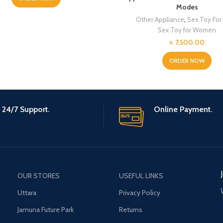
Modes
Other Appliance
,
Sex Toy Fo
Sex Toy for Women
৳
7,500.00
ORDER NOW
24/7 Support.
Online Payment.
OUR STORES
USEFUL LINKS
Uttara
Privacy Policy
Jamuna Future Park
Returns