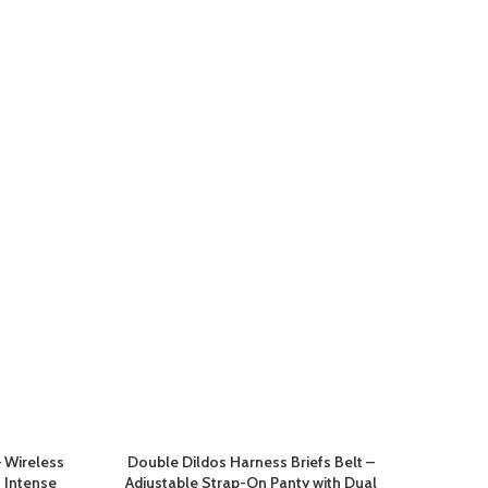
-48%
Belt
 Wireless
Double Dildos Harness Briefs Belt –
0 Intense
Adjustable Strap-On Panty with Dual