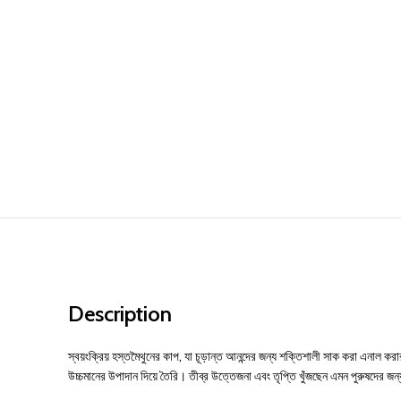
Description
স্বয়ংক্রিয় হস্তমৈথুনের কাপ, যা চূড়ান্ত আনন্দের জন্য শক্তিশালী সাক করা এন
উচ্চমানের উপাদান দিয়ে তৈরি। তীব্র উত্তেজনা এবং তৃপ্তি খুঁজছেন এমন পুরুষদের জন্য